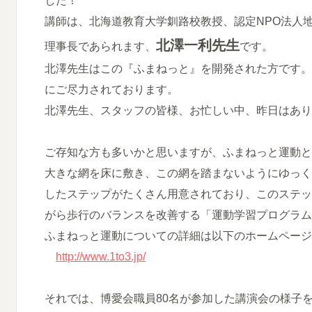
した！
講師は、北海道教育大学釧路校教授、認定NPO法人
北澤一利先生
理事長であられます、
です。
北澤先生はこの『ふまねっと』を開発された方です。
にご尽力されております。
北澤先生、スタッフの皆様、お忙しい中、昨日はあり
ご存知な方も多いかと思いますが、ふまねっと運動と
大きな網を床に敷き、この網を踏まないようにゆっく
したステップがたくさん用意されており、このステッ
がら歩行のバランスを改善する「運動学習プログラム
ふまねっと運動についての詳細は以下のホームページ
http://www.1to3.jp/
それでは、博愛会職員80名が参加した講演会の様子