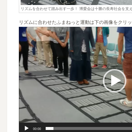
リズムを合わせて踏み出す一歩！ 博愛会は十勝の長寿社会を支
リズムに合わせたふまねっと運動は下の画像をクリッ
動
画
プ
レ
ー
ヤ
ー
00:00