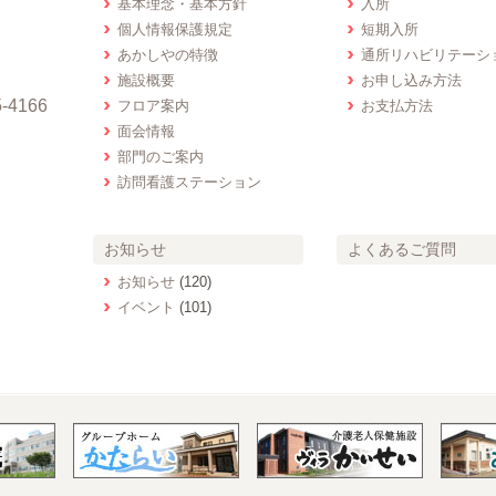
基本理念・基本方針
入所
個人情報保護規定
短期入所
あかしやの特徴
通所リハビリテーシ
施設概要
お申し込み方法
-4166
フロア案内
お支払方法
面会情報
部門のご案内
訪問看護ステーション
お知らせ
よくあるご質問
お知らせ
(120)
イベント
(101)