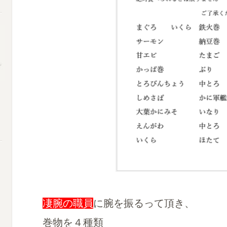
凄腕の職員
に腕を振るって頂き、
巻物を４種類